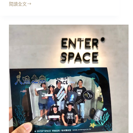
樣!
播
閱讀全文
沉
演
浸
出，
式
好
體
好
驗
笑
｜
歡
Lady
樂
&
You
解
微
謎
醺
來
魅
闖
力
關!!
·
(無
微
暴
醺
雷，
雞
安
湯，
心
一
點
趟
閱)
走