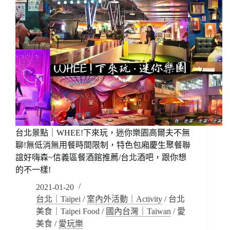
台北景點｜WHEE!下來玩，迷你樂園高爾夫不無
聊!無低消無用餐時間限制，特色包廂慶生聚餐聯
誼好嗨森~信義區餐酒館推薦/台北酒吧，跟你想
的不一樣!
2021-01-20
台北｜Taipei
/
室內外活動｜Activity
/
台北
美食｜Taipei Food
/
國內台灣｜Taiwan
/
愛
美食
/
愛玩樂