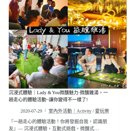
｜
嗨
夢
森
遊
~
王
信
國
義
實
區
境
餐
遊
酒
戲
館
主
推
題
薦/
館
台
·
北
偶
酒
像
吧，
沉浸式體驗｜Lady & You微醺魅力·微醺雞湯，一
出
跟
道，
趟走心的體驗活動~讓你變得不一樣了!
你
挑
想
2020-07-29
室內外活動｜Activity
/
愛玩樂
戰
的
不
不
『一趟走心的體驗活動！你將發掘自我，認識朋
NG
一
友』— 沉浸式體驗，互動式遊戲，微醺式…
直