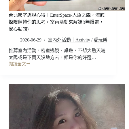
心
的
體
台北密室逃脫心得｜EnterSpace·人魚之森，海底
驗
探險翻轉你的思考，室內活動來解謎!(無爆雷，
活
安心點閱)
動
~
2020-06-29
室內外活動｜Activity
/
愛玩樂
讓
你
推薦室內活動，密室逃脫、桌遊，不想大熱天曬
變
太陽或是下雨天沒地方去，都是你的好選…
得
閱讀全文
不
台
一
北
樣
密
了!
室
逃
脫
心
得
｜
EnterSpace·
人