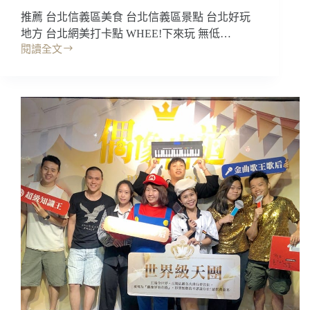
推薦 台北信義區美食 台北信義區景點 台北好玩
地方 台北網美打卡點 WHEE!下來玩 無低…
閱讀全文
台
北
景
點
｜
WHEE!
下
來
玩，
迷
你
樂
園
高
爾
夫
不
無