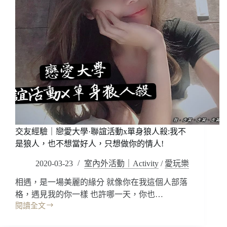
魚
之
森，
海
底
探
險
翻
轉
你
的
思
交友經驗｜戀愛大學·聯誼活動x單身狼人殺:我不
考，
室
是狼人，也不想當好人，只想做你的情人!
內
2020-03-23
室內外活動｜Activity
/
愛玩樂
活
動
相遇，是一場美麗的緣分 就像你在我這個人部落
來
格，遇見我的你一樣 也許哪一天，你也…
解
閱讀全文
謎!
交
(無
友