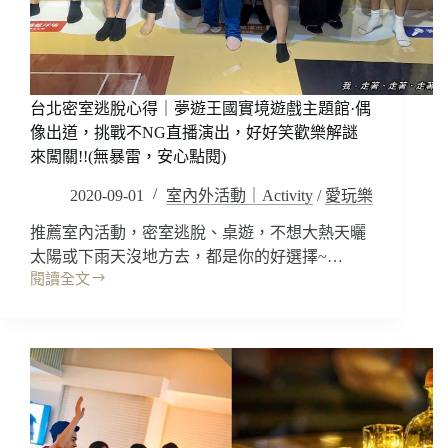
聊!
無
低
消
無
台北密室逃脫心得｜夢遊王國實境遊戲主題館·偶
用
餐
像出道，挑戰不NG直播演出，好好笑歡樂解謎
時
來闖關!!(無暴雷，安心點閱)
間
2020-09-01
室內外活動｜Activity
/
愛玩樂
限
制，
推薦室內活動，密室逃脫、桌遊，不想大熱天曬
特
太陽或下雨天沒地方去，都是你的好選擇~…
色
閱讀全文
包
台
廂
北
慶
密
生
室
聚
逃
餐
脫
聯
心
誼
得
好