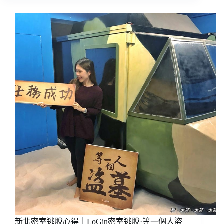
爆
經
雷，
驗
安
｜
心
戀
點
愛
閱)
大
學
·
聯
誼
活
動
x
單
身
狼
人
殺:
我
不
是
狼
新北密室逃脫心得｜LoGin密室逃脫·等一個人盜