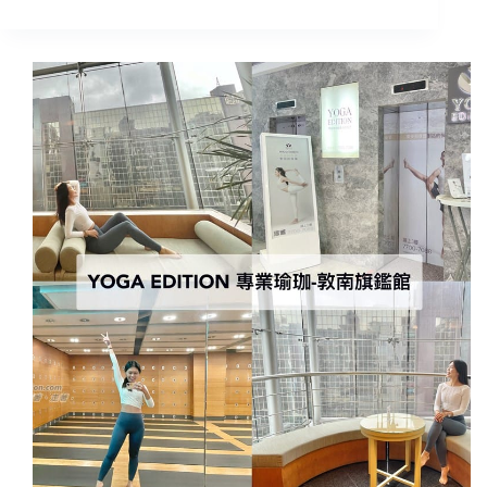
有
北
味!
密
包
室
廂
逃
星
脫
際
心
宇
得
宙
｜
感
夢
超
遊
美
王
~
國
室
旗
內
艦
活
店-
動
安
派
雅，
對
好
聚
玩
會
耶!!
包
充
場/