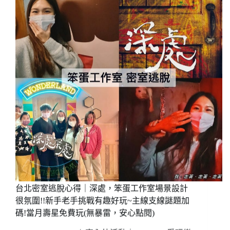
板/
心
會
得
員
｜
月
Lost
票
Taiwan，
衝
兩
浪/
人
宜
就
蘭
可
頭
以
城
玩!!
烏
小
石
而
港
精
住
緻
宿
~
背
氛
包
圍
台北密室逃脫心得｜深處，笨蛋工作室場景設計
客
佳!
很氛圍!!新手老手挑戰有趣好玩~主線支線謎題加
房
密
碼!當月壽星免費玩(無暴雷，安心點閱)
室