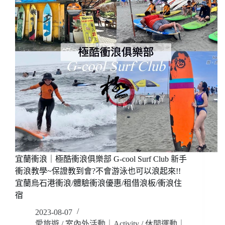
水
再
High
Bar
可
Scuba，
怕，
讓
千
你
萬
找
不
回
要
潛
閉
水
上
的
眼!!
熟
(無
悉
暴
感
雷，
~
安
不
心
宜蘭衝浪｜極酷衝浪俱樂部 G-cool Surf Club 新手
會
點
衝浪教學~保證教到會?不會游泳也可以浪起來!!
游
閱)
宜蘭烏石港衝浪/體驗衝浪優惠/租借浪板/衝浪住
泳
宿
也
可
2023-08-07
以，
愛旅遊
/
室內外活動｜Activity
/
休閒運動｜