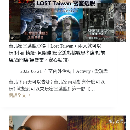
學
~
好
玩
耶!
不
會
游
台北密室逃脫心得｜Lost Taiwan，兩人就可以
泳
玩!!小而精緻~氛圍佳!密室遊戲挑戰忠孝店/站前
也
店/西門店(無暴雷，安心點閱)
可
以!!
2022-06-21
室內外活動｜Activity
/
愛玩樂
體
台北下雨天可以去哪? 台北室內活動有什麼可以
驗
衝
玩? 就想到可以來玩密室逃脫!! 這一間【…
浪
閱讀全文
台
優
北
惠/
密
租
室
借
逃
浪
脫