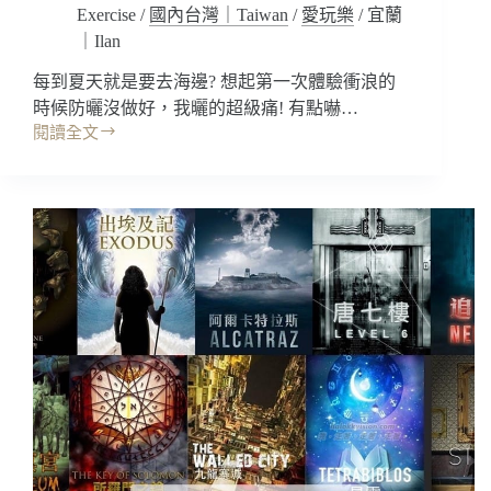
Exercise
/
國內台灣｜Taiwan
/
愛玩樂
/
宜蘭
團
鍋
報
｜Ilan
無
名
菜
每到夏天就是要去海邊? 想起第一次體驗衝浪的
優
單
惠/
時候防曬沒做好，我曬的超級痛! 有點嚇…
牛
閱讀全文
宜
奶
蘭
海
衝
SUP/
浪
包
｜
船
浪
行
人
程
部
落
Surfer’s
Tribe，
新
手
衝
浪
教