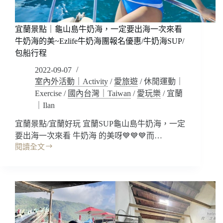
美
味!
讓
宜蘭景點｜龜山島牛奶海，一定要出海一次來看
你
牛奶海的美~Ezlife牛奶海團報名優惠/牛奶海SUP/
吃
包船行程
到
2022-09-07
不
一
室內外活動｜Activity
/
愛旅遊
/
休閒運動｜
樣
Exercise
/
國內台灣｜Taiwan
/
愛玩樂
/
宜蘭
的
｜Ilan
基
隆
宜蘭景點/宜蘭好玩 宜蘭SUP龜山島牛奶海，一定
~
要出海一次來看 牛奶海 的美呀💙💙💙而…
還
閱讀全文
宜
有
蘭
啤
景
酒
點
浴!!
｜
阿
龜
里
山
棒