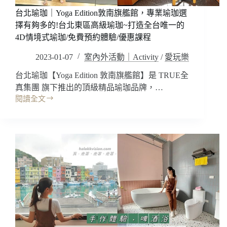
滿
生
台北瑜珈｜Yoga Edition敦南旗艦館，專業瑜珈選
緊
日
擇有夠多的!台北東區高級瑜珈~打造全台唯一的
張
壽
4D情境式瑜珈/免費預約體驗/優惠課程
及
星
刺
優
2023-01-07
室內外活動｜Activity
/
愛玩樂
激
惠
感
台北瑜珈【Yoga Edition 敦南旗艦館】是 TRUE全
~
真集團 旗下推出的頂級精品瑜珈品牌，…
泰
閱讀全文
式
台
恐
北
怖
瑜
校
珈
園/
｜
沉
Yoga
浸
Edition
式
敦
體
南
驗/
旗
獨
艦
創
館，
搖