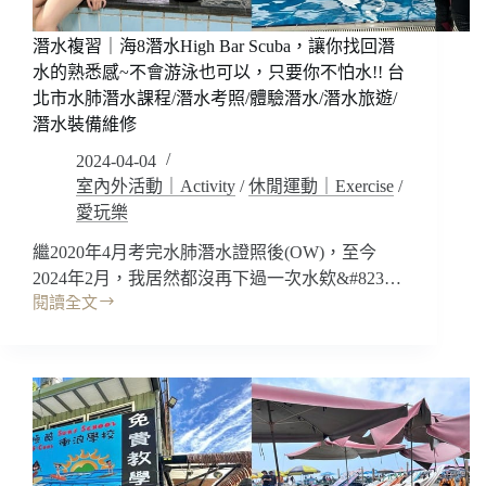
惡
夢
潛水複習｜海8潛水High Bar Scuba，讓你找回潛
【INSANE】
水的熟悉感~不會游泳也可以，只要你不怕水!! 台
不
北市水肺潛水課程/潛水考照/體驗潛水/潛水旅遊/
用
動
潛水裝備維修
腦
2024-04-04
解
室內外活動｜Activity
/
休閒運動｜Exercise
/
謎，
愛玩樂
只
要
繼2020年4月考完水肺潛水證照後(OW)，至今
帶
2024年2月，我居然都沒再下過一次水欸&#823…
顆
閱讀全文
勇
潛
敢
水
的
複
心
習
來
｜
玩
海
~
8
記
潛
得