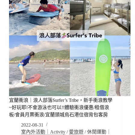
島
棒
牛
基
奶
隆
海，
伴
一
手
定
禮/DIY
要
手
出
作
海
料
一
理/
次
綠
來
竹
看
園
牛
山
奶
薯
海
農
宜蘭衝浪｜浪人部落Surfer’s Tribe，新手衝浪教學
的
場
~好玩耶!不會游泳也可以!!體驗衝浪優惠/租借浪
美
體
~Ezlife
板/會員月票衝浪/宜蘭頭城烏石港住宿背包客房
驗/
牛
基
2022-08-31
奶
隆
室內外活動｜Activity
/
愛旅遊
/
休閒運動｜
海
火