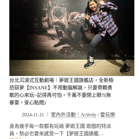
台北沉浸式互動劇場｜夢遊王國旗艦店，全新極
恐惡夢【INSANE】不用動腦解謎，只要帶顆勇
敢的心來玩~記得再可怕，千萬不要閉上眼!!(無
暴雷，安心點閱)
2024-11-11
室內外活動｜Activity
/
愛玩樂
身為幾乎每一款都有玩過 夢遊王國 遊戲的特派
員，勢必也要來感受一下【夢遊王國旗艦…