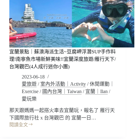
新
水/
手
潛
衝
水
浪
旅
教
遊/
學
潛
~
水
保
宜蘭景點｜蘇澳海派生活~豆腐岬浮潛SUP手作料
裝
證
備
理!南寧魚市場新鮮美味!!宜蘭深度旅遊/雁行天下/
教
維
台灣觀巴(4人成行迷你小團)
到
修
會?
2023-06-18
不
愛旅遊
/
室內外活動｜Activity
/
休閒運動｜
會
Exercise
/
國內台灣｜Taiwan
/
宜蘭｜Ilan
/
游
愛玩樂
泳
也
那天跟媽媽一起搭火車去宜蘭玩，報名了 雁行天
可
下國際旅行社 x 台灣觀巴 的 宜蘭一日…
以
閱讀全文
浪
宜
起
蘭
來!!