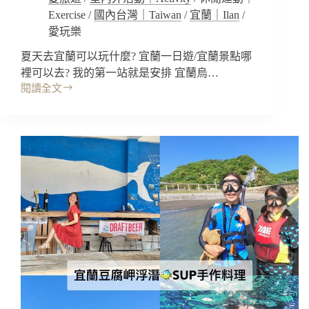
只
Exercise
/
國內台灣｜Taiwan
/
宜蘭｜Ilan
/
要
愛玩樂
你
不
夏天去宜蘭可以玩什麼? 宜蘭一日遊/宜蘭景點哪
怕
裡可以去? 我的第一站就是安排 宜蘭烏…
水!!
閱讀全文
台
宜
北
蘭
市
衝
水
浪
肺
｜
潛
極
水
酷
課
衝
程/
浪
潛
俱
水
樂
考
部
照/
G-
cool
體
Surf
驗
Club
潛