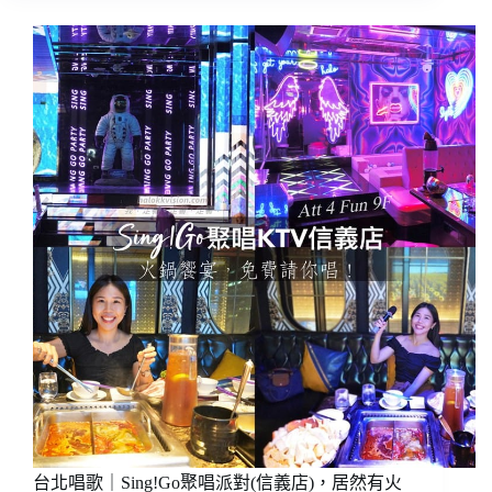
景
宜
點
蘭
｜
烏
蘇
石
澳
港
海
衝
派
浪/
生
體
活
驗
~
衝
豆
浪
腐
優
岬
惠/
浮
租
潛
SUP
借
手
浪
作
板/
料
衝
理!
浪
南
住
寧
台北唱歌｜Sing!Go聚唱派對(信義店)，居然有火
宿