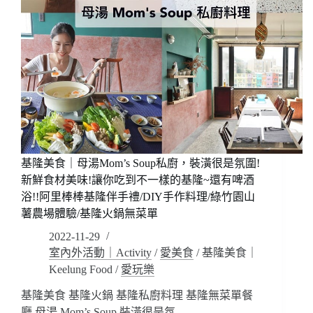
專
鈴
業
遊
瑜
戲/
珈
療
選
癒
擇
手
有
作
夠
(無
多
暴
的!
雷，
台
安
北
基隆美食｜母湯Mom’s Soup私廚，裝潢很是氛圍!
心
東
新鮮食材美味!讓你吃到不一樣的基隆~還有啤酒
點
區
浴!!阿里棒棒基隆伴手禮/DIY手作料理/綠竹園山
閱)
高
薯農場體驗/基隆火鍋無菜單
級
瑜
2022-11-29
珈
室內外活動｜Activity
/
愛美食
/
基隆美食｜
~
Keelung Food
/
愛玩樂
打
造
基隆美食 基隆火鍋 基隆私廚料理 基隆無菜單餐
全
廳 母湯 Mom’s Soup 裝潢很是氛…