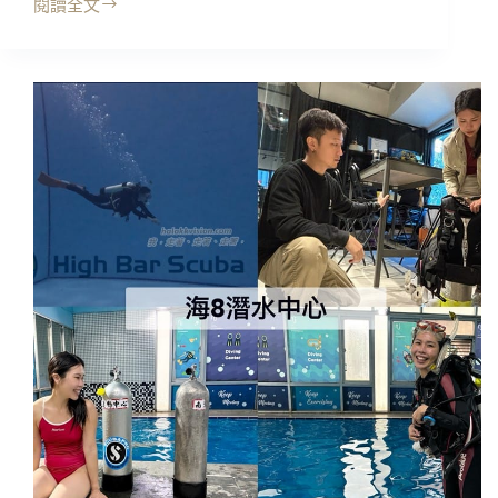
閱讀全文
台
北
沉
浸
式
互
動
劇
場
｜
夢
遊
王
國
旗
艦
店，
全
新
極
恐