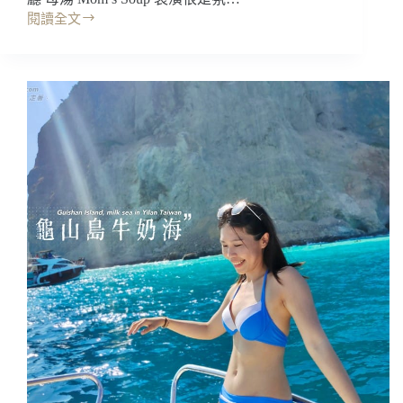
台
閱讀全文
基
唯
隆
一
美
的
4D
食
情
｜
境
母
式
湯
Mom’s
瑜
Soup
珈/
私
免
廚，
費
裝
預
潢
約
很
體
是
驗/
氛
優
圍!
惠
新
課
鮮
程
食
材