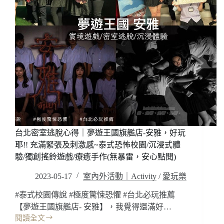
(4
義
人
店)，
成
居
行
然
迷
有
你
火
小
鍋
團)
可
以
吃
耶!!
被
台北密室逃脫心得｜夢遊王國旗艦店-安雅，好玩
火
鍋
耶!! 充滿緊張及刺激感~泰式恐怖校園/沉浸式體
耽
驗/獨創搖鈴遊戲/療癒手作(無暴雷，安心點閱)
誤
2023-05-17
室內外活動｜Activity
/
愛玩樂
的
KTV?
#泰式校園傳說 #極度驚悚恐懼 #台北必玩推薦
湯
底
【夢遊王國旗艦店- 安雅】，我覺得還滿好…
夠
閱讀全文
台