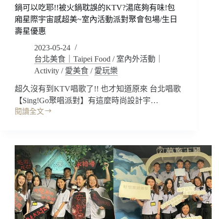
魚
鍋可以吃耶!!被火鍋耽誤的KTV?湯底夠有味!包
市
廂星際宇宙感超美~室內活動派對聚會包場/生日
場
壽星優惠
新
鮮
2023-05-24
美
台北美食｜Taipei Food
/
室內外活動｜
味!!
Activity
/
愛美食
/
愛玩樂
宜
蘭
超久沒有到KTV唱歌了!! 也才知道原來 台北唱歌
深
【Sing!Go聚唱派對】有這麼時尚設計宇…
度
閱讀全文
台
旅
北
遊/
唱
雁
歌
行
｜
天
Sing!Go
下/
聚
台
唱
灣
派
觀
對
巴
(信