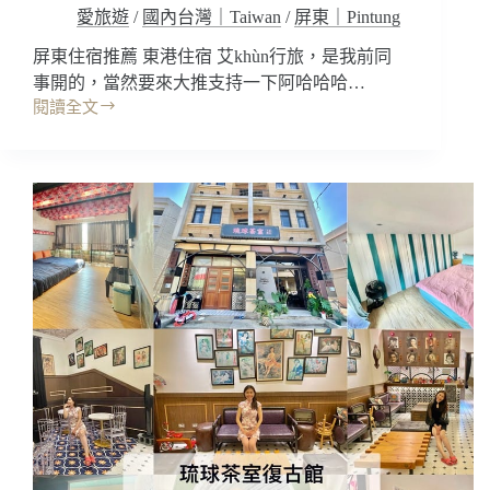
池
愛旅遊
/
國內台灣｜Taiwan
/
屏東｜Pintung
烤
箱
屏東住宿推薦 東港住宿 艾khùn行旅，是我前同
戶
事開的，當然要來大推支持一下阿哈哈哈…
外
閱讀全文
浴
屏
缸
東
好
住
拍
宿
耶
｜
~
艾
小
khùn
琉
行
球
旅，
特
海
色
景
民
第
宿/
一
小
排!
琉
夜
球
晚
親
鵬