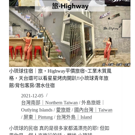
民
宿，
宿
無
邊
際
泳
池
好
有
渡
假
氛
小琉球住宿｜旅‧Highway平價旅宿~工業木質風
圍!
格，天台還可以看星星烤肉開趴!!小琉球青年旅
樓
館/背包客房/潛水住宿
中
樓
2021-12-05
挑
台灣南部｜Northern Taiwan
/
外島旅遊｜
高
Outlying Islands
/
愛旅遊
/
國內台灣｜Taiwan
設
/
屏東｜Pintung
/
台灣外島｜Island
計
感!
小琉球的民宿 真的是很多家都滿漂亮的耶! 但如
房