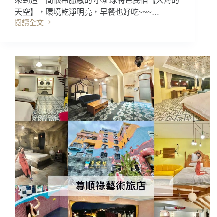
來到這一間很希臘感的 小琉球特色民宿【大海的
天空】，環境乾淨明亮，早餐也好吃~~~…
閱讀全文
小
琉
球
住
宿
｜
大
海
的
天
空，
遇
見
全
白
希
臘
風
建