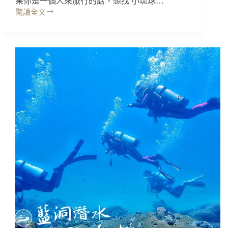
果你是一個人來旅行的話，想找 小琉球…
間
閱讀全文
超
小
大
琉
的
球
啦
住
~
宿
小
｜
琉
旅‧
球
Highway
海
平
景
價
民
旅
宿/
宿
小
~
琉
工
球
業
親
木
子
質
民
風
宿
格，
天
台