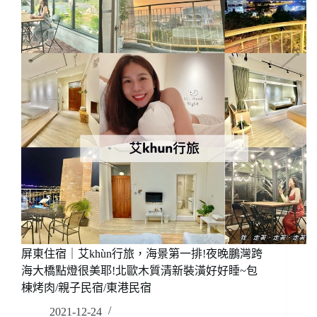
尊
順
祿
藝
術
民
宿，
異
國
風
情
超
級
美
的
啦!!
房
屏東住宿｜艾khùn行旅，海景第一排!夜晚鵬灣跨
間
海大橋點燈很美耶!北歐木質清新裝潢好好睡~包
就
棟烤肉/親子民宿/東港民宿
有
泳
2021-12-24