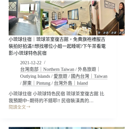
子
灣
民
跨
宿
海
大
橋
點
小琉球住宿｜琉球茶室復古館，免費旗袍禮服古
燈
很
裝拍好拍滿!!想找哪位小姐一起睡呢?下午茶看電
美
影/小琉球特色民宿
耶!
2021-12-22
北
台灣南部｜Northern Taiwan
/
外島旅遊｜
歐
Outlying Islands
/
愛旅遊
/
國內台灣｜Taiwan
木
質
/
屏東｜Pintung
/
台灣外島｜Island
清
小琉球住宿 小琉球特色民宿 琉球茶室復古館 比
新
裝
我預期中~期待的不錯耶!! 民宿裝潢真的…
潢
閱讀全文
小
好
琉
好
球
睡
住