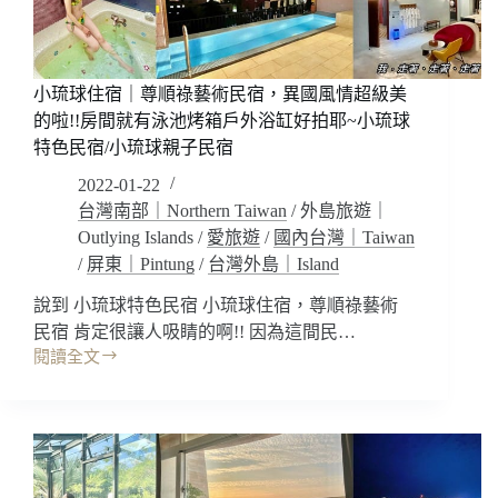
築
超
好
拍!!
小琉球住宿｜尊順祿藝術民宿，異國風情超級美
找
的啦!!房間就有泳池烤箱戶外浴缸好拍耶~小琉球
回
特色民宿/小琉球親子民宿
遺
失
2022-01-22
的
台灣南部｜Northern Taiwan
/
外島旅遊｜
度
Outlying Islands
/
愛旅遊
/
國內台灣｜Taiwan
假
/
屏東｜Pintung
/
台灣外島｜Island
感
~
說到 小琉球特色民宿 小琉球住宿，尊順祿藝術
小
琉
民宿 肯定很讓人吸睛的啊!! 因為這間民…
球
閱讀全文
小
特
琉
色
球
民
住
宿
宿
｜