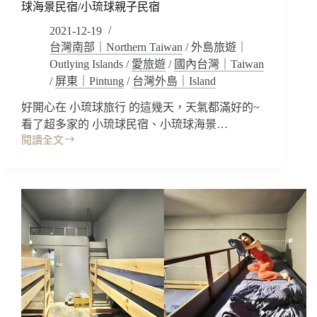
球海景民宿/小琉球親子民宿
想
找
2021-12-19
哪
台灣南部｜Northern Taiwan
/
外島旅遊｜
位
Outlying Islands
/
愛旅遊
/
國內台灣｜Taiwan
小
/
屏東｜Pintung
/
台灣外島｜Island
姐
一
好開心在 小琉球旅行 的這幾天，天氣都滿好的~
起
看了超多家的 小琉球民宿、小琉球海景…
睡
閱讀全文
呢?
小
下
琉
午
球
茶
住
看
宿
電
｜
影/
朵
小
貓
琉
貓
球
海
特
景
色
民