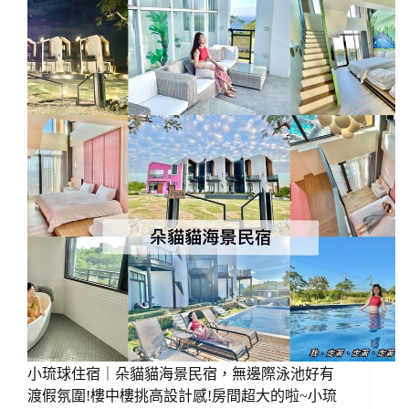
~
宿
包
｜
棟
琉
烤
球
肉/
茶
親
室
子
復
民
古
宿/
館，
東
免
港
費
民
旗
宿
袍
禮
服
古
裝
拍
好
小琉球住宿｜朵貓貓海景民宿，無邊際泳池好有
拍
渡假氛圍!樓中樓挑高設計感!房間超大的啦~小琉
滿!!