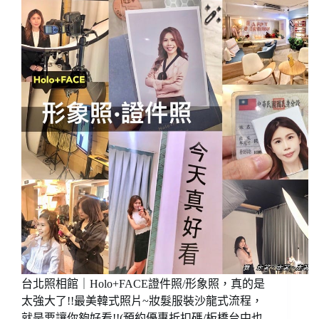
館
端
｜
遙
Holo+FACE
控
證
拍
件
照
照
(85
&
折
形
優
象
惠
個
折
人
扣
寫
碼
真
halokk)
四
宮
格，
服
務
親
切
台北照相館｜Holo+FACE證件照/形象照，真的是
有
太強大了!!最美韓式照片~妝髮服裝沙龍式流程，
耐
就是要讓你夠好看!!(預約優惠折扣碼/板橋台中也