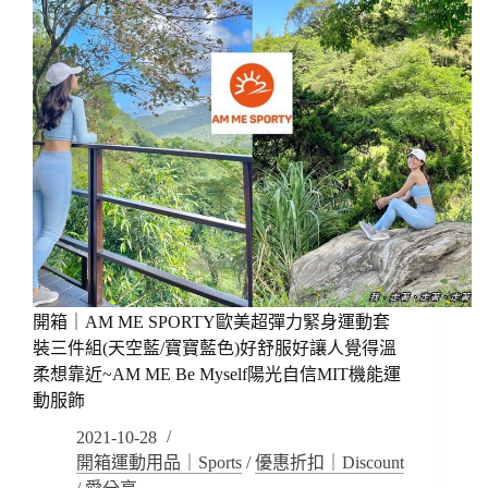
系
列，
雖
然
很
花
但
很
亮
眼，
讓
自
己
有
點
開箱｜AM ME SPORTY歐美超彈力緊身運動套
特
裝三件組(天空藍/寶寶藍色)好舒服好讓人覺得溫
別!
柔想靠近~AM ME Be Myself陽光自信MIT機能運
好
動服飾
穿
好
2021-10-28
輕
開箱運動用品｜Sports
/
優惠折扣｜Discount
好