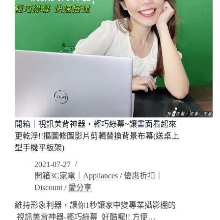
CD850，
健
康
指
標
15
項
馬
上
看
得
到
曲
開箱｜視訊美背神器，輕巧綠幕~讓畫面看起來
線
更乾淨!!摳圖修圖影片剪輯替換背景布幕(送桌上
圖
型手機平板架)
變
2021-07-27
化!
可
開箱3C家電｜Appliances
/
優惠折扣｜
紀
Discount
/
愛分享
錄
維持形象利器，讓你1秒讓家中變專業攝影棚的
多
人
視訊美背神器-輕巧綠幕 好酷喔!! 方便…