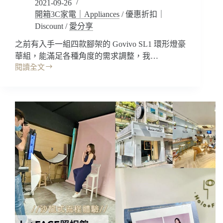
2021-09-26
題!!
運
開箱3C家電｜Appliances
/
優惠折扣｜
動
Discount
/
愛分享
褲
之前有入手一組四款腳架的 Govivo SL1 環形燈豪
內
搭
華組，能滿足各種角度的需求調整，我…
褲
閱讀全文
開
推
箱
薦
｜
優
Bomgogo
惠
Govivo
團
T6
購
全
(新
方
手
位
滑
懸
板
臂
免
支
費
架，
教
手
學)
機
平