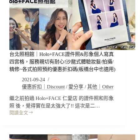
板
追
劇
自
拍
直
播
架
台北照相館｜Holo+FACE證件照&形象個人寫真
著
四宮格，服務親切有耐心!沙龍式體驗妝髮/拍攝/
好
精修~各式拍照預約優惠折扣碼(板橋台中也適用)
方
便
2021-09-24
~
優惠折扣｜Discount
/
愛分享
/
其他｜Other
小
巧
繼之前拍過 Holo+FACE 仁愛店 的證件照和形象
藍
照 後，覺得實在是太強大了!! 這次是二…
牙
閱讀全文
台
自
北
拍
照
器，
相
遠