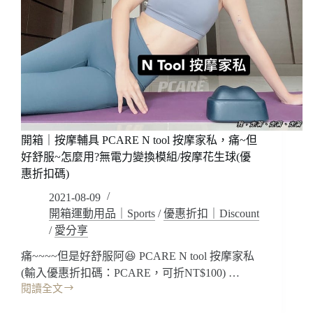
折
的
扣
是
碼
太
(板
強
橋
大
台
了!!
中
最
也
美
適
韓
用)
開箱｜按摩輔具 PCARE N tool 按摩家私，痛~但
式
照
好舒服~怎麼用?無電力變換模組/按摩花生球(優
片
惠折扣碼)
~
2021-08-09
妝
髮
開箱運動用品｜Sports
/
優惠折扣｜Discount
服
/
愛分享
裝
痛~~~~但是好舒服阿😆 PCARE N tool 按摩家私
沙
龍
(輸入優惠折扣碼：PCARE，可折NT$100) …
式
閱讀全文
開
流
箱