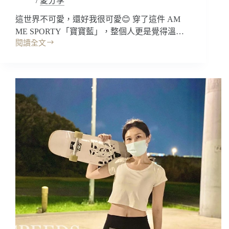
/
愛分享
緊
實
這世界不可愛，還好我很可愛😊 穿了這件 AM
好
ME SPORTY「寶寶藍」，整個人更是覺得溫…
透
閱讀全文
開
氣
箱
~Goldwin(C3fit
｜
系
AM
列
ME
–
SPORTY
壓
歐
縮
美
褲)
超
彈
力
緊
身
運
動
套
裝
三