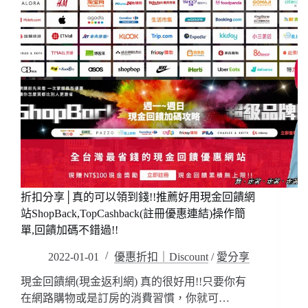
環
折
加
扣
倍/
代
優
碼
惠
輸
折
入
扣
halokk2022
碼
獲
車
資
折
抵
金
250
折扣分享│真的可以領到錢!!推薦好用現金回饋網
元!!
站ShopBack,TopCashback(註冊優惠連結)操作簡
(搭
單,回饋加碼不錯過!!
乘
經
2022-01-01
優惠折扣｜Discount
/
愛分享
驗
分
現金回饋網(現金返利網) 真的很好用!!只要你有
享)
在網路購物或是訂房的消費習慣，你就可…