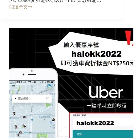
NU Concept 肌能衣研製所- FIR 美敷肌能…
閱讀全文
開
箱
｜
NU
Concept
美
敷
肌
能
壓
力
褲，
獨
家
無
縫
線
舒
適
超
Q