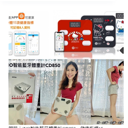
程，
｜
就
按
是
摩
要
輔
讓
具
你
PCARE
夠
N
好
tool
看!!
按
(預
摩
約
家
優
私，
惠
痛
~
折
但
扣
好
碼/
舒
板
服
橋
~
台
怎
中
麼
也
用?
適