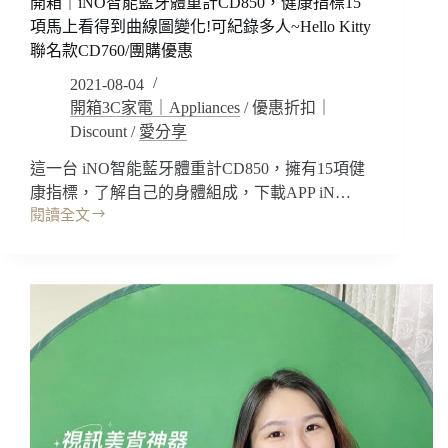
開箱｜iNO智能藍牙體重計CD850，健康指標15
無
用)
項馬上看得到曲線圖變化!可紀錄多人~Hello Kitty
電
聯名款CD760/團購優惠
力
變
2021-08-04
換
開箱3C家電｜Appliances
/
優惠折扣｜
模
Discount
/
愛分享
組/
按
這一台 iNO智能藍牙體重計CD850，擁有15項健
摩
康指標，了解自己的身體組成，下載APP iN…
花
閱讀全文
生
開
球
箱
(優
｜
iNO
惠
智
折
能
扣
藍
碼)
牙
體
重
計