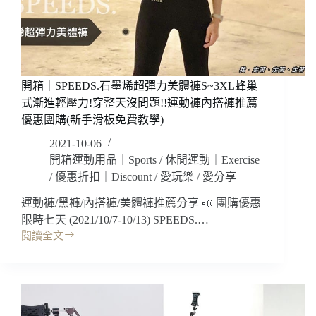
件
組
(天
空
藍/
寶
開箱｜SPEEDS.⽯墨烯超彈⼒美體褲S~3XL蜂巢
寶
式漸進輕壓力!穿整天沒問題!!運動褲內搭褲推薦
藍
優惠團購(新手滑板免費教學)
色)
好
2021-10-06
舒
開箱運動用品｜Sports
/
休閒運動｜Exercise
服
/
優惠折扣｜Discount
/
愛玩樂
/
愛分享
好
讓
運動褲/黑褲/內搭褲/美體褲推薦分享 📣 團購優惠
人
限時七天 (2021/10/7-10/13) SPEEDS.…
覺
閱讀全文
開
得
箱
溫
｜
柔
SPEEDS.
想
⽯
靠
墨