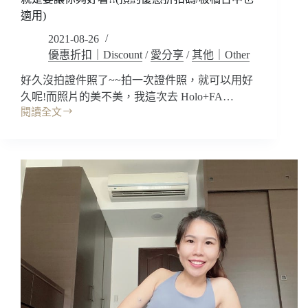
心!
適用)
沙
龍
2021-08-26
式
優惠折扣｜Discount
/
愛分享
/
其他｜Other
體
好久沒拍證件照了~~拍一次證件照，就可以用好
驗
妝
久呢!而照片的美不美，我這次去 Holo+FA…
髮/
閱讀全文
台
拍
北
攝/
照
精
相
修
館
~
｜
各
Holo+FACE
式
證
拍
件
照
照/
預
形
約
象
優
照，
惠
真