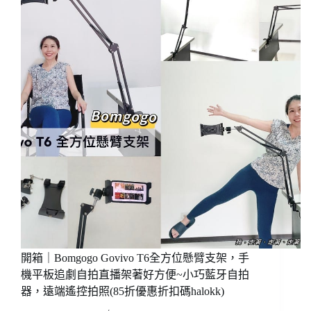
近
烯
~AM
超
ME
Be
彈
Myself
⼒
陽
美
光
體
自
褲
信
S~3XL
MIT
蜂
機
巢
能
式
運
漸
動
進
服
輕
飾
壓
力!
穿
整
開箱｜Bomgogo Govivo T6全方位懸臂支架，手
天
機平板追劇自拍直播架著好方便~小巧藍牙自拍
沒
器，遠端遙控拍照(85折優惠折扣碼halokk)
問