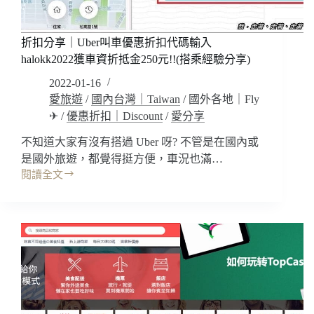
彈
顯
瘦!!
折扣分享｜Uber叫車優惠折扣代碼輸入
幫
halokk2022獲車資折抵金250元!!(搭乘經驗分享)
腿
2022-01-16
敷
面
愛旅遊
/
國內台灣｜Taiwan
/
國外各地｜Fly
膜?
✈
/
優惠折扣｜Discount
/
愛分享
肌
不知道大家有沒有搭過 Uber 呀? 不管是在國內或
能
衣
是國外旅遊，都覺得挺方便，車況也滿…
研
閱讀全文
折
製
扣
所/
分
休
享
閒
｜
運
Uber
動
叫
機
車
能
優
循
惠