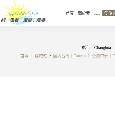
跳
至
首頁
關於我，KK
愛旅
主
要
內
容
彰化｜Changhua
首頁
愛旅遊
國內台灣｜Taiwan
台灣中部｜Cent