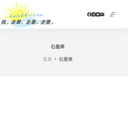
跳
至
主
要
內
容
⽯墨烯
首頁
⽯墨烯