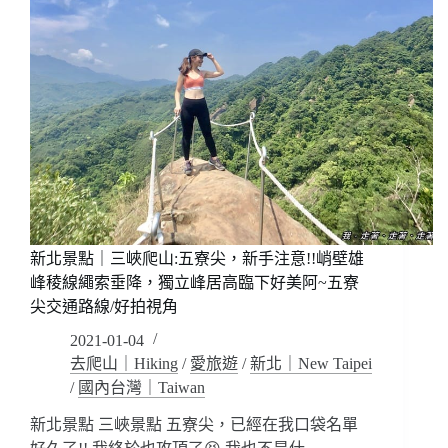
新北景點｜三峽爬山:五寮尖，新手注意!!峭壁雄
峰稜線繩索垂降，獨立峰居高臨下好美阿~五寮
尖交通路線/好拍視角
2021-01-04
去爬山｜Hiking
/
愛旅遊
/
新北｜New Taipei
/
國內台灣｜Taiwan
新北景點 三峽景點 五寮尖，已經在我口袋名單