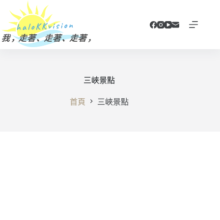
跳
至
主
要
內
容
三峽景點
首頁
三峽景點