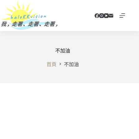
跳
至
主
要
內
容
不加油
首頁
不加油