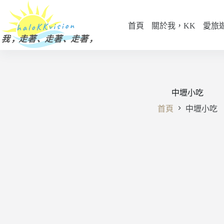
跳
至
首頁
關於我，KK
愛旅
主
要
內
容
中壢小吃
首頁
中壢小吃