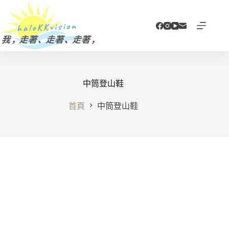
跳
至
主
要
內
容
中筒登山鞋
首頁
中筒登山鞋