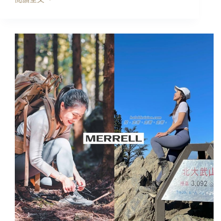
開
箱
｜
戶
外
穿
搭
ADISI
Xpore
防
水
透
氣
外
套
+BACH
登
山
健
行
背
包，