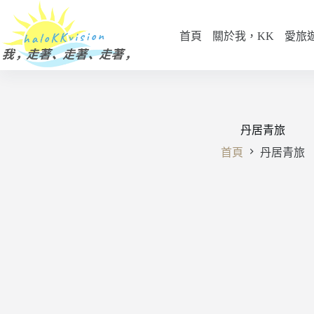
跳
至
首頁
關於我，KK
愛旅
主
要
內
容
丹居青旅
首頁
丹居青旅