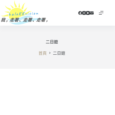
跳
至
主
要
內
容
二日遊
首頁
二日遊