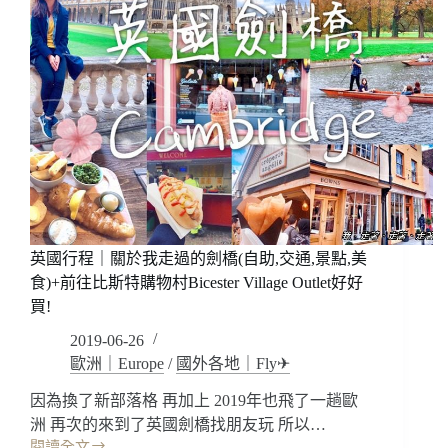
英國行程｜關於我走過的劍橋(自助,交通,景點,美
食)+前往比斯特購物村Bicester Village Outlet好好
買!
2019-06-26
歐洲｜Europe
/
國外各地｜Fly✈
因為換了新部落格 再加上 2019年也飛了一趟歐
洲 再次的來到了英國劍橋找朋友玩 所以…
閱讀全文