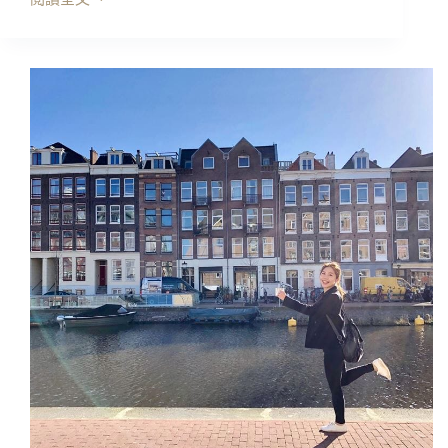
英
國
行
程
｜
關
於
我
走
過
的
劍
橋
(自
助,
交
通,
景
點,
美
食)+前