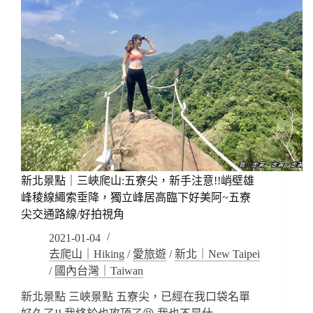
新北景點｜三峽爬山:五寮尖，新手注意!!峭壁雄
峰稜線繩索垂降，獨立峰居高臨下好美阿~五寮
尖交通路線/好拍視角
2021-01-04
去爬山｜Hiking
/
愛旅遊
/
新北｜New Taipei
/
國內台灣｜Taiwan
新北景點 三峽景點 五寮尖，已經在我口袋名單