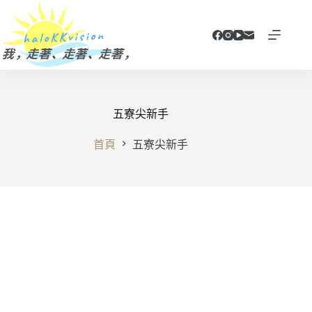
跳
至
主
要
內
容
五寮尖新手
首頁
五寮尖新手