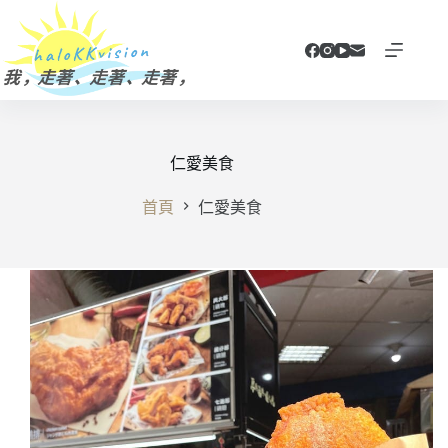
跳
至
主
要
內
容
仁愛美食
首頁
仁愛美食