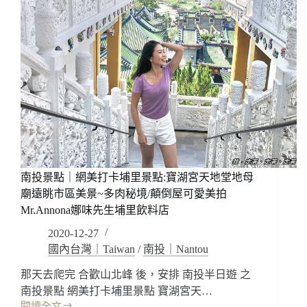
南投景點｜網美打卡埔里景點:寶湖宮天地堂地母
廟遠眺市區美景~多肉秘境/顛倒屋可愛美拍
Mr.Annona娜味先生埔里飲料店
2020-12-27
國內台灣｜Taiwan
/
南投｜Nantou
那天去爬完 合歡山北峰 後，安排 南投半日遊 之
南投景點 網美打卡埔里景點 寶湖宮天…
閱讀全文