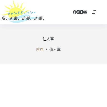
跳
至
主
要
內
容
仙人掌
首頁
仙人掌