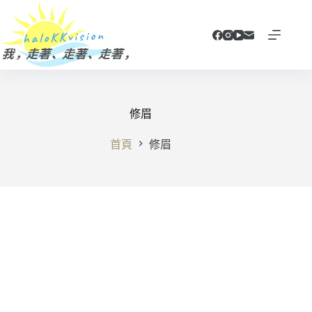
跳
至
主
要
內
容
修眉
首頁
修眉