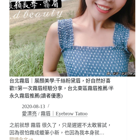
台北霧眉｜展顏美學:千絲粉黛眉，好自然好喜
歡!!第一次霧眉經驗分享，台北東區霧眉推薦/半
永久霧眉推薦(讀者優惠)
2020-08-13
愛漂亮
/
霧眉｜Eyebrow Tattoo
之前就想 霧眉 很久了，只是遲遲不太敢嘗試，
因為很怕霧成蠟筆小新，也因為我本身就…
閱讀全文