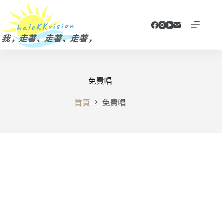
跳
至
主
要
內
容
免費唱
首頁
免費唱