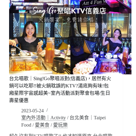
台北唱歌｜Sing!Go聚唱派對(信義店)，居然有火
鍋可以吃耶!!被火鍋耽誤的KTV?湯底夠有味!包
廂星際宇宙感超美~室內活動派對聚會包場/生日
壽星優惠
2023-05-24
室內外活動｜Activity
/
台北美食｜Taipei
Food
/
愛美食
/
愛玩樂