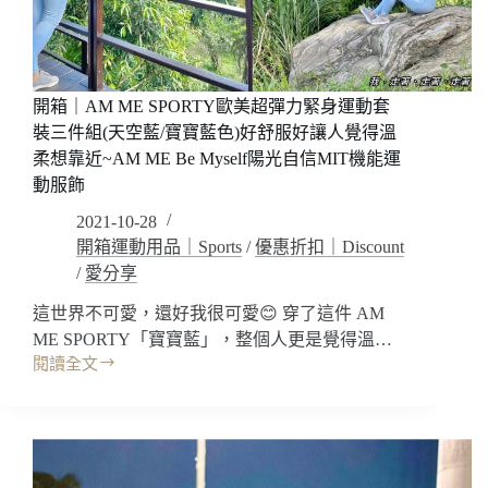
實
讓
體
自
門
己
市
有
點
開箱｜AM ME SPORTY歐美超彈力緊身運動套
特
裝三件組(天空藍/寶寶藍色)好舒服好讓人覺得溫
別!
柔想靠近~AM ME Be Myself陽光自信MIT機能運
好
動服飾
穿
好
2021-10-28
輕
開箱運動用品｜Sports
/
優惠折扣｜Discount
好
/
愛分享
緊
實
這世界不可愛，還好我很可愛😊 穿了這件 AM
好
ME SPORTY「寶寶藍」，整個人更是覺得溫…
透
閱讀全文
開
氣
箱
~Goldwin(C3fit
｜
系
AM
列
ME
–
SPORTY
壓