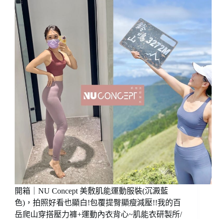
身
提
瑜
褲!
珈
全
褲/
天
運
候
動
美
內
體
衣
翹
背
臀
心
緊
內
身
搭
褲，
都
打
好
造
看/
不
折
完
扣
美
優
的
惠
開箱｜NU Concept 美敷肌能運動服裝(沉澱藍
完
美!
色)，拍照好看也顯白!包覆提臀顯瘦減壓!!我的百
提
岳爬山穿搭壓力褲+運動內衣背心~肌能衣研製所/