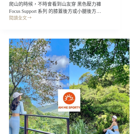
爬山的時候，不時會看到山友穿 黑色壓力褲
有
爆
Focus Support 系列 的膝蓋後方或小腿後方…
乳
閱讀全文
開
超
箱
辣
｜
款!!
C3fit
健
壓
身
縮
瑜
長
珈
褲
慢
Inspiration
跑
系
運
列，
動
雖
內
然
衣
很
背
花
心
但
瑜
很
珈
亮
褲/
眼，