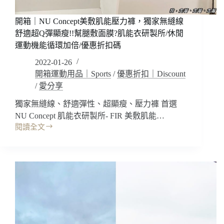
優
穿
惠
顯
開箱｜NU Concept美敷肌能壓力褲，獨家無縫線
折
瘦
舒適超Q彈顯瘦!!幫腿敷面膜?肌能衣研製所/休閒
扣
提
運動機能循環加倍/優惠折扣碼
碼
臀!
2022-01-26
美
膚
開箱運動用品｜Sports
/
優惠折扣｜Discount
循
/
愛分享
環
獨家無縫線、舒適彈性、超顯瘦、壓力褲 首選
加
倍!
NU Concept 肌能衣研製所- FIR 美敷肌能…
後
閱讀全文
開
交
箱
叉
｜
運
NU
動
Concept
內
美
衣
敷
(胭
肌
脂
能
霧
壓