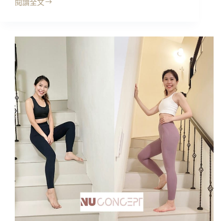
閱讀全文
開
岳
箱
爬
｜
山
NU
穿
Concept
搭
美
壓
敷
力
肌
褲
能
+運
運
動
動
內
服
衣
裝，
背
好
心
穿
~
嗎?
肌
微
能
壓
衣
力
研
包
製
覆
所/
好