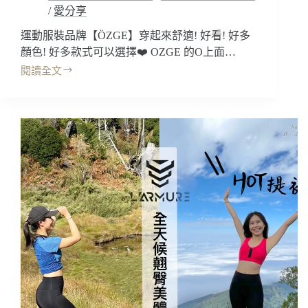
/
愛分享
臀
高
運動服裝品牌【ÖZGE】穿起來舒適! 好看! 好多
腰
顏色! 好多款式可以選擇❤️ OZGE 的O上面…
收
腹
閱讀全文
開
顯
箱
瘦!!
｜
改
ÖZGE
善
運
久
動
站
服
久
飾，
坐
穿
的
起
鐵
來
腿
怎
腫
麼
~
這
延
麼
遲
美!
勞
彈