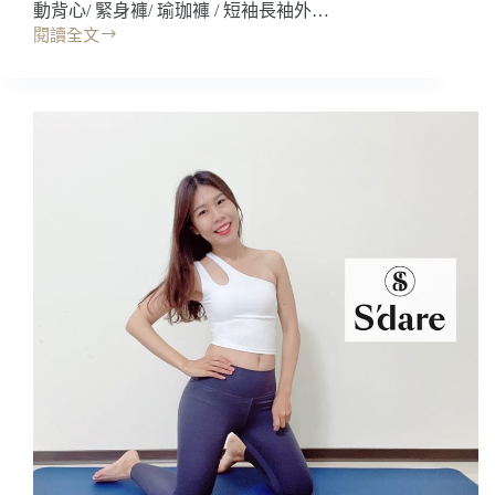
衣
動背心/ 緊身褲/ 瑜珈褲 / 短袖長袖外…
研
閱讀全文
開
製
箱
所/
｜
休
NIHT
閒
運
運
動
動
服
機
飾，
能
獨
循
家
環
蜜
加
桃
倍/
柔
優
彈
惠
性
折
布
扣
~
碼
親
膚
好