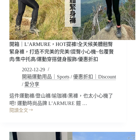
累
性
感/
舒
百
適!
岳
多
爬
色
山
多
穿
開箱｜L’ARMURE，HOT提褲!全天候美體翹臀
款
搭
選
緊身褲，打造不完美的完美!提臀小心機~包覆贅
壓
擇!
肉/集中托高​/運動穿搭健身服飾/優惠折扣
力
顯
褲
2022-12-29
瘦
開箱運動用品｜Sports
/
優惠折扣｜Discount
包
/
愛分享
覆
美
這件運動褲/登山褲/瑜珈褲/黑褲，也太小心機了
背
~
吧! 運動時尚品牌 L’ARMURE 鎧 …
運
閱讀全文
開
動
箱
休
｜
閒
L’ARMURE，
健
HOT