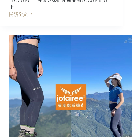
【ÖZGE】，我又要來開箱新品囉! OZGE 的O
上…
閱讀全文
開
箱
｜
ÖZGE
運
動
服
飾，
真
好
穿!!
親
膚
舒
適
彈
性
佳!
運