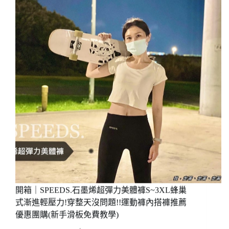
歐
縮
美
褲)
超
彈
力
緊
身
運
動
套
裝
三
件
組
(天
空
藍/
寶
開箱｜SPEEDS.⽯墨烯超彈⼒美體褲S~3XL蜂巢
寶
式漸進輕壓力!穿整天沒問題!!運動褲內搭褲推薦
藍
優惠團購(新手滑板免費教學)
色)