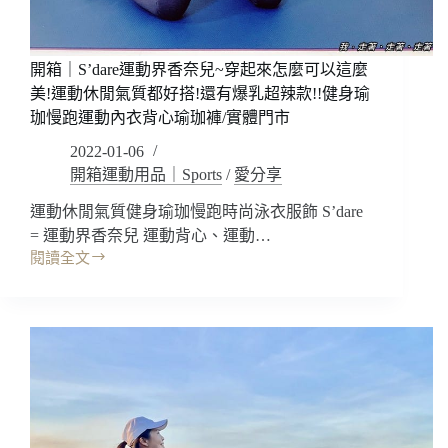
穿
舒
適!!
剪
開箱｜S’dare運動界香奈兒~穿起來怎麼可以這麼
裁
美!運動休閒氣質都好搭!還有爆乳超辣款!!健身瑜
修
珈慢跑運動內衣背心瑜珈褲/實體門市
身
2022-01-06
包
覆
開箱運動用品｜Sports
/
愛分享
顯
運動休閒氣質健身瑜珈慢跑時尚泳衣服飾 S’dare
瘦!!
= 運動界香奈兒 運動背心、運動…
運
動
閱讀全文
開
休
箱
閒
｜
瑜
S’dare
珈
運
健
動
身
界
穿
香
搭
奈
緊