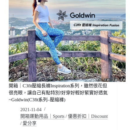
兒
身
~
褲/
穿
運
起
動
來
內
怎
衣
麼
可
以
這
麼
美!
運
動
休
開箱｜C3fit壓縮長褲Inspiration系列，雖然很花但
閒
很亮眼，讓自己有點特別!好穿好輕好緊實好透氣
氣
~Goldwin(C3fit系列–壓縮褲)
質
2021-11-04
都
好
開箱運動用品｜Sports
/
優惠折扣｜Discount
搭!
/
愛分享
還