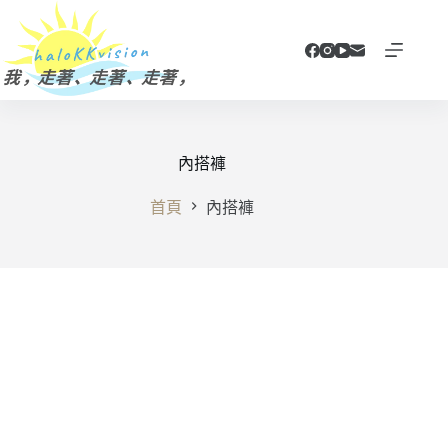
跳
至
主
要
內
容
內搭褲
首頁
內搭褲