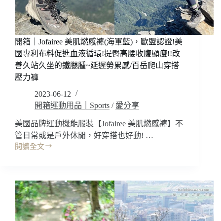
動
不
卡
卡
~
開箱｜Jofairee 美肌燃感褲(海軍藍)，歐盟認證!美
運
國專利布料促進血液循環!提臀高腰收腹顯瘦!!改
動
善久站久坐的鐵腿腫~延遲勞累感/百岳爬山穿搭
休
壓力褲
閒
健
2023-06-12
身
開箱運動用品｜Sports
/
愛分享
瑜
美國品牌運動機能服裝【Jofairee 美肌燃感褲】不
珈
褲/
管日常或是戶外休閒，好穿搭也好動! …
運
閱讀全文
開
動
箱
內
｜
衣
Jofairee
背
美
心
肌
內
燃
搭/