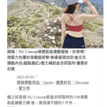
(沉
優
澱
惠
藍
折
色)，
扣
拍
照
好
看
也
顯
白!
開箱｜NU Concept美敷肌能運動服裝，好穿嗎?
包
微壓力包覆好穿顯瘦提臀!美膚循環加倍!後交叉
覆
運動內衣(胭脂霧紅)/壓力褲肌能衣研製所/優惠折
提
扣碼
臀
顯
2022-05-03
瘦
開箱運動用品｜Sports
/
優惠折扣｜Discount
減
/
愛分享
壓!!
我
繼之前穿過 NU Concept肌能衣研製所的 FIR美敷
的
肌能褲壓力褲 後，覺得滿不錯的!! 戶外…
百