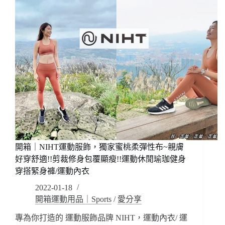
紅)/
力
壓
褲，
力
獨
褲
家
肌
無
能
縫
衣
線
研
舒
製
適
所/
超
優
Q
惠
彈
折
顯
扣
瘦!!
開箱｜NIHT運動服飾，獨家蜜桃柔彈性布~親膚
碼
幫
好穿舒適!!剪裁修身包覆顯瘦!!運動休閒瑜珈健身
腿
穿搭緊身褲/運動內衣
敷
面
2022-01-18
膜?
開箱運動用品｜Sports
/
愛分享
肌
專為你打造的 運動服飾品牌 NIHT，運動內衣/ 運
能