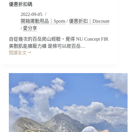
臀
優惠折扣碼
小
2022-09-05
心
開箱運動用品｜Sports
/
優惠折扣｜Discount
機
~
/
愛分享
包
覆
自從幾次的百岳爬山經驗，覺得 NU Concept FIR
贅
美敷肌能褲壓力褲 是條可以爬百岳…
肉/
閱讀全文
開
集
箱
中
｜
托
NU
高​
Concept
/
美
運
敷
動
肌
穿
能
搭
運
健
動
身
服
服
裝
飾/