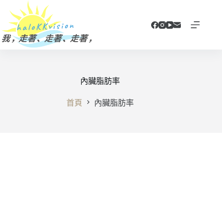
跳
至
主
要
內
容
內臟脂肪率
首頁
內臟脂肪率