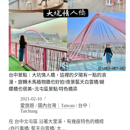
台中景點｜大坑情人橋，這裡的夕陽有一點的浪
漫，旋轉木馬植物牆也好拍!夜景藍天白雲橋/蝴
蝶橋也很美~北屯區景點/特色橋梁
2021-02-10
愛旅遊
/
國內台灣｜Taiwan
/
台中｜
Taichung
在 台中北屯區 沿著大里溪，有幾座特色的橋樑
(自行車橋/ 藍天白雲橋/ 大…