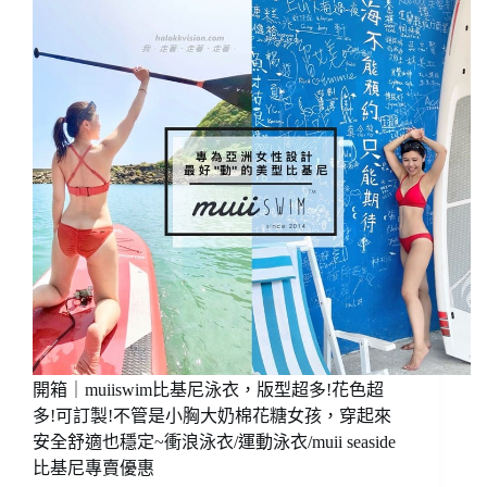
品
牌
牌，
(男
平
女
價
泳
泳
衣
衣
泳
好
褲/
穿
兒
耐
童
用
泳
也
衣/
好
國
看!!
際
連
品
身
牌
競
泳
賽
衣/
開箱｜muiiswim比基尼泳衣，版型超多!花色超
款
游
泳
多!可訂製!不管是小胸大奶棉花糖女孩，穿起來
泳
衣
安全舒適也穩定~衝浪泳衣/運動泳衣/muii seaside
潛
超
比基尼專賣優惠
水
多