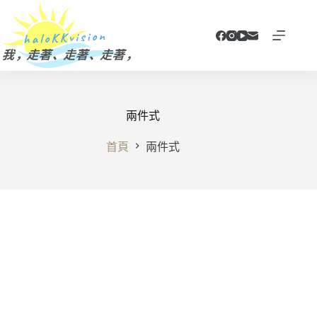
跳
至
主
要
內
容
兩件式
首頁
兩件式