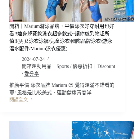
白
配
色
好
開箱｜Marium游泳品牌，平價泳衣好穿耐用也好
夏
天!
看!!連身競賽款泳衣超多款式~讓你感到物超所
拍
值!!(男女泳衣泳褲/兒童泳衣/國際品牌泳衣/游泳
照
潛水配件/Marium泳衣優惠)
好
2024-07-24
看
開箱運動用品｜Sports
/
優惠折扣｜Discount
好
顯
/
愛分享
白
~
推薦平價 泳衣品牌 Marium 😍 覺得還滿不錯看的
競
耶! 風格是比較美式、運動健康青春洋…
賽
閱讀全文
開
款
箱
泳
｜
裝
Marium
專
游
業
泳
品