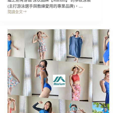
繼之前有穿過 泳衣品牌【Marium】 的多款泳裝
(主打游泳選手與教練愛用的專業品牌)，…
閱讀全文
開
箱
｜
Marium
游
泳
品
牌，
平
價
比
基
尼!
多
件
式
泳
裝
藍