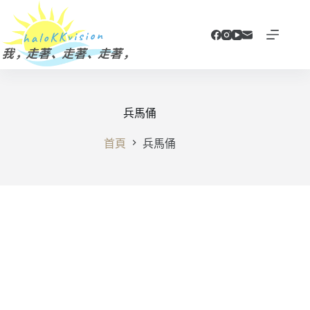
跳
至
主
要
內
容
兵馬俑
首頁
兵馬俑