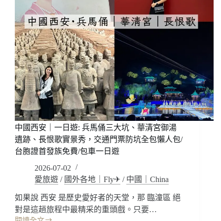
中國西安｜一日遊: 兵馬俑三大坑、華清宮御湯
遺跡、長恨歌實景秀，交通門票防坑全包懶人包/
台胞證首發族免費/包車一日遊
2026-07-02
愛旅遊
/
國外各地｜Fly✈
/
中國｜China
如果說 西安 是歷史愛好者的天堂，那 臨潼區 絕
對是這趟旅程中最精采的重頭戲。只要…
閱讀全文