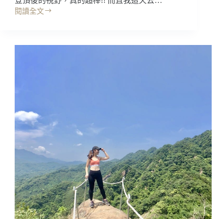
登頂後的視野，真的超棒!! 而且我這天去…
閱讀全文
台
中
景
點
｜
台
中
爬
山:
鳶
嘴
山，
登
頂
後
超
美!!
新
手
挑