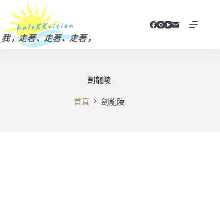
跳
至
主
要
內
容
劍龍陵
首頁
劍龍陵