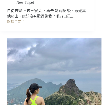
New Taipei
高
臨
自從去完 三峽五寮尖 ，再去 劍龍陵 後，感覺其
下
他座山，應該沒有難得倒我了吧? (自己…
好
閱讀全文
美
新
阿
北
~
景
五
點
寮
｜
尖
瑞
交
芳
通
爬
路
山:
線/
劍
好
龍
拍
陵，
視
新
角
手
挑
戰
膽