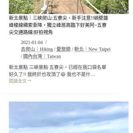
戰
攀
登
新北景點｜三峽爬山:五寮尖，新手注意!!峭壁雄
怕
峰稜線繩索垂降，獨立峰居高臨下好美阿~五寮
高
尖交通路線/好拍視角
的
不
2021-01-04
要
去爬山｜Hiking
/
愛旅遊
/
新北｜New Taipei
去!!
/
國內台灣｜Taiwan
鳶
嘴
新北景點 三峽景點 五寮尖，已經在我口袋名單
山
好久了!! 我終於也攻頂了😆 我也不是什…
稍
閱讀全文
來
新
山
北
步
景
道
點
交
｜
通
三
路
峽
線/
爬
好