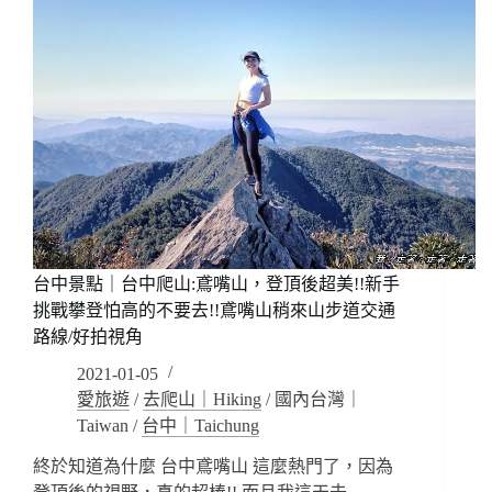
台中景點｜台中爬山:鳶嘴山，登頂後超美!!新手
挑戰攀登怕高的不要去!!鳶嘴山稍來山步道交通
路線/好拍視角
2021-01-05
愛旅遊
/
去爬山｜Hiking
/
國內台灣｜
Taiwan
/
台中｜Taichung
終於知道為什麼 台中鳶嘴山 這麼熱門了，因為