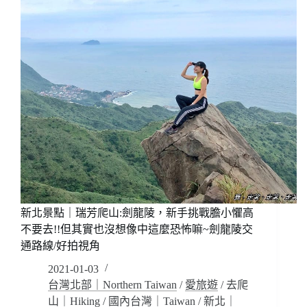
山:
拍
五
視
寮
角
尖，
新
手
注
意!!
峭
壁
雄
峰
稜
線
繩
新北景點｜瑞芳爬山:劍龍陵，新手挑戰膽小懼高
索
不要去!!但其實也沒想像中這麼恐怖嘛~劍龍陵交
垂
通路線/好拍視角
降，
獨
2021-01-03
立
台灣北部｜Northern Taiwan
/
愛旅遊
/
去爬
峰
山｜Hiking
/
國內台灣｜Taiwan
/
新北｜
居