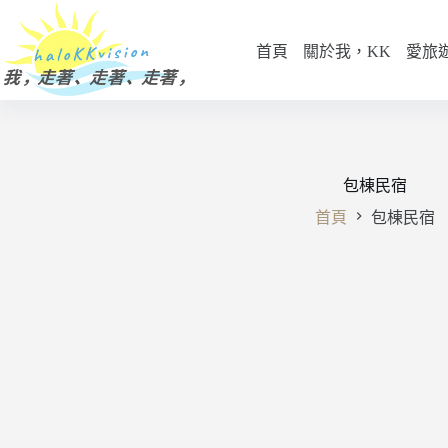
跳
至
首頁
關於我，KK
愛旅
主
要
內
容
包棟民宿
首頁
包棟民宿