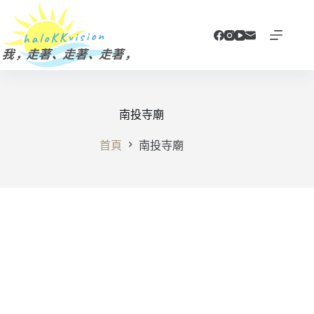
跳
至
主
要
內
容
南投寺廟
首頁
南投寺廟