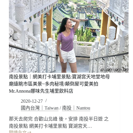
南投景點｜網美打卡埔里景點:寶湖宮天地堂地母
廟遠眺市區美景~多肉秘境/顛倒屋可愛美拍
Mr.Annona娜味先生埔里飲料店
2020-12-27
國內台灣｜Taiwan
/
南投｜Nantou
那天去爬完 合歡山北峰 後，安排 南投半日遊 之
南投景點 網美打卡埔里景點 寶湖宮天…
閱讀全文