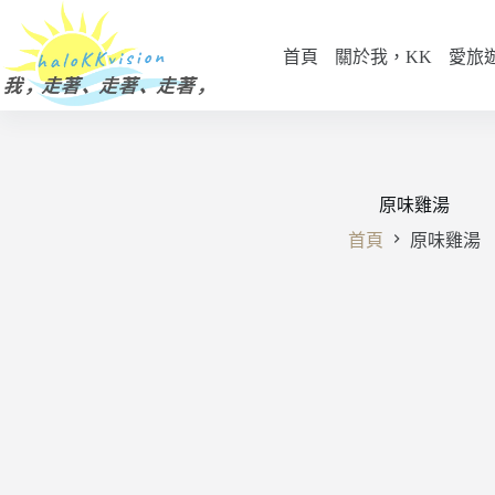
跳
至
首頁
關於我，KK
愛旅
主
要
內
容
原味雞湯
首頁
原味雞湯