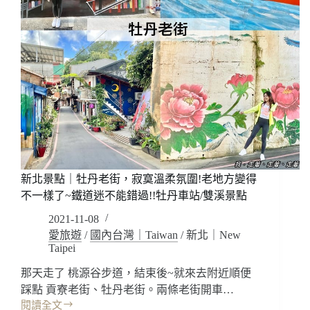
新北景點｜牡丹老街，寂寞溫柔氛圍!老地方變得
不一樣了~鐵道迷不能錯過!!牡丹車站/雙溪景點
2021-11-08
愛旅遊
/
國內台灣｜Taiwan
/
新北｜New
Taipei
那天走了 桃源谷步道，結束後~就來去附近順便
踩點 貢寮老街、牡丹老街。兩條老街開車…
閱讀全文