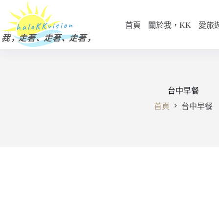
跳
至
首頁
關於我，KK
愛旅
主
要
內
容
台中早餐
首頁
台中早餐