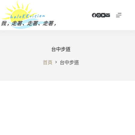
跳
至
主
要
內
容
台中步道
首頁
台中步道