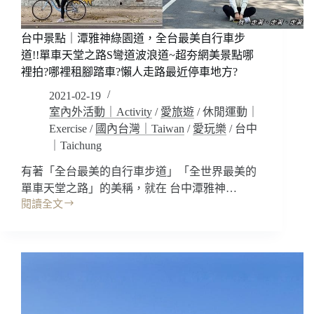
免
費
景
台中景點｜潭雅神綠園道，全台最美自行車步
點/
道!!單車天堂之路S彎道波浪道~超夯網美景點哪
網
裡拍?哪裡租腳踏車?懶人走路最近停車地方?
美
2021-02-19
景
點/
室內外活動｜Activity
/
愛旅遊
/
休閒運動｜
親
Exercise
/
國內台灣｜Taiwan
/
愛玩樂
/
台中
子
｜Taichung
景
點/
有著「全台最美的自行車步道」「全世界最美的
步
單車天堂之路」的美稱，就在 台中潭雅神…
道/
閱讀全文
台
騎
中
腳
景
踏
點
車/
｜
夕
潭
陽
雅
夜
神