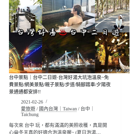
台中景點｜台中二日遊·台灣好湯大坑泡溫泉~免
費景點/網美景點/親子景點/步道/騎腳踏車/夕陽夜
景通通都安排!!
2021-02-26
愛旅遊
/
國內台灣｜Taiwan
/
台中｜
Taichung
每次來 台中 玩，都有滿滿的美照收穫，真是開
心😁冬天真的好適合泡溫泉喔~ (夏日泡湯…