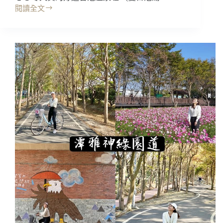
閱讀全文
台
中
景
點
｜
台
中
二
日
遊
·
台
灣
好
湯
大
坑
泡
溫
泉
~