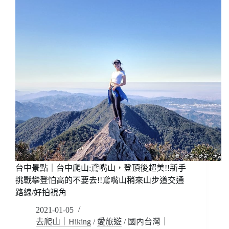
景
綠
通
園
通
道，
都
全
安
台
排!!
最
美
自
行
車
步
道!!
單
車
天
台中景點｜台中爬山:鳶嘴山，登頂後超美!!新手
堂
挑戰攀登怕高的不要去!!鳶嘴山稍來山步道交通
之
路線/好拍視角
路
S
2021-01-05
彎
去爬山｜Hiking
/
愛旅遊
/
國內台灣｜
道