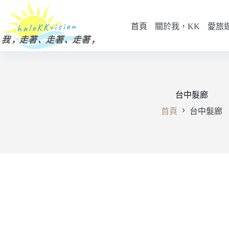
跳
至
首頁
關於我，KK
愛旅
主
要
內
容
台中髮廊
首頁
台中髮廊