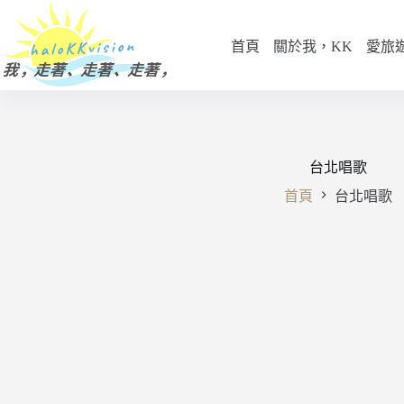
跳
至
首頁
關於我，KK
愛旅
主
要
內
容
台北唱歌
首頁
台北唱歌