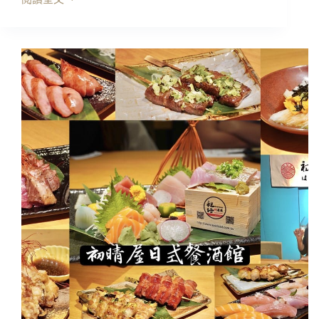
台
北
美
食
｜
悄
悄
杯
居
酒
屋
The
Cup，
哇
~
浮
誇
調
酒
好
拍
好