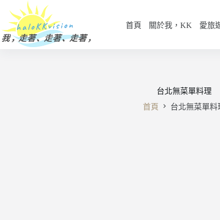
跳
至
首頁
關於我，KK
愛旅
主
要
內
容
台北無菜單料理
首頁
台北無菜單料