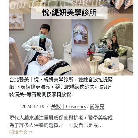
台北醫美｜悅・緹妍美學診所，雙線音波拉提緊
緻!下顎線條更漂亮，嬰兒肥嘴邊肉消失吧!診所
裝潢美~等待期間按摩椅放鬆!
2024-12-19
美妝｜Cosmetics
/
愛漂亮
現代人越來越注重肌膚保養與抗老，醫學美容成
為了許多人保養的選擇之一，愛自己是最…
閱讀全文
台