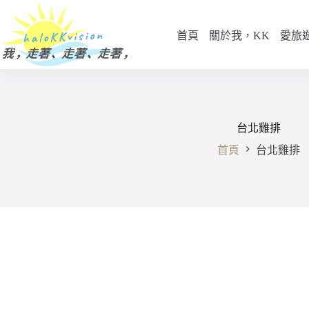
跳
至
首頁
關於我，KK
愛旅
主
要
內
容
台北雞排
首頁
台北雞排