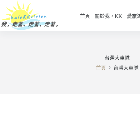
跳
至
首頁
關於我，KK
愛旅
主
要
內
容
台灣大車隊
首頁
台灣大車隊