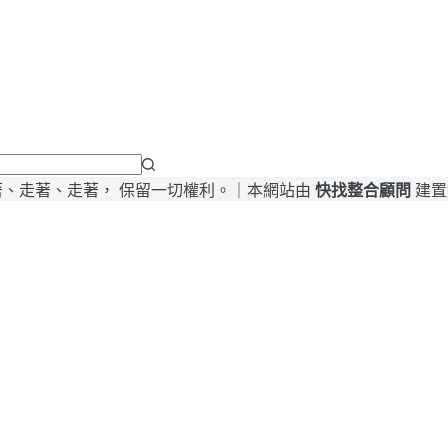
26 我，走著、走著、走著， 保留一切權利。｜本網站由
快找整合顧問
建置