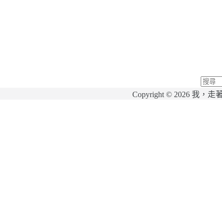
找
Copyright © 20
不
到
符
合
條
件
的
結
果