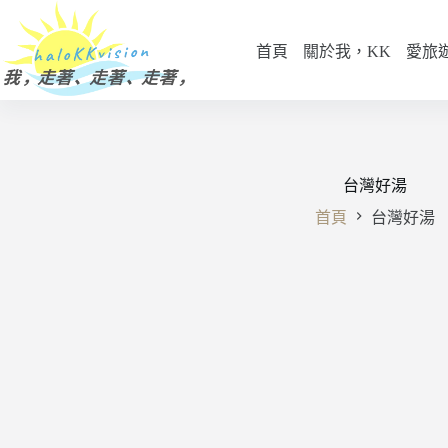
跳
至
首頁
關於我，KK
愛旅
主
要
內
容
台灣好湯
首頁
台灣好湯