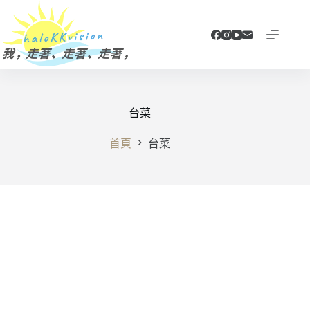
跳
至
主
要
內
容
台菜
首頁
台菜