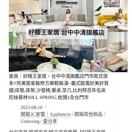
家具｜好睡王家居，台中中清旗艦店門市款式很
多!!完美居家裝修方案輕裝潢~義式歐風好美好質
感(床墊,床架,沙發椅,餐桌,茶几,比利時百年名床
尼絲普林NILL SPRING,枕頭)/全台門市
2023-08-18
開箱3C家電｜Appliances
/
開箱其他商品｜
Unboxing
/
愛分享