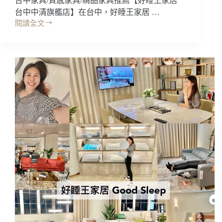
台中家具/質感家具/精品家具推薦【好睡王家居
台中中清旗艦店】在台中，好睡王家居 …
閱讀全文
家
具
｜
好
睡
王
家
居，
台
中
中
清
旗
艦
店
門
市
款
式