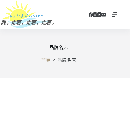
跳
至
主
要
內
容
品牌名床
首頁
品牌名床