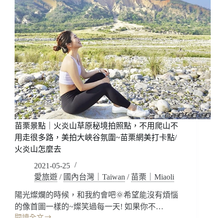
苗栗景點｜火炎山草原秘境拍照點，不用爬山不
用走很多路，美拍大峽谷氛圍~苗栗網美打卡點/
火炎山怎麼去
2021-05-25
愛旅遊
/
國內台灣｜Taiwan
/
苗栗｜Miaoli
陽光燦爛的時候，和我約會吧🌞希望能沒有煩惱
的像首圖一樣的~燦笑過每一天! 如果你不…
閱讀全文