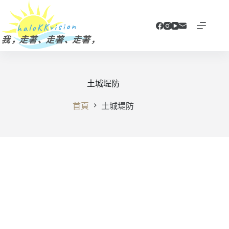
跳
至
主
要
內
容
土城堤防
首頁
土城堤防