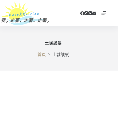
跳
至
主
要
內
容
土城護髮
首頁
土城護髮