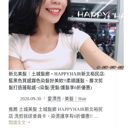
新北美髮｜土城髮廊‧HAPPYHAIR新北裕民店:
藍黑色質感霧色染髮好美欸!!柔順護髮、層次剪
髮打造蓬鬆感~(染髮/燙髮/護髮享6折優惠)
2020-09-30
愛漂亮
/
美髮｜Hair
推薦 土城美髮 土城髮廊 HAPPYHAIR新北裕民
店 洗剪就送會員卡、染燙護享有6折優惠!! …
閱讀全文
新