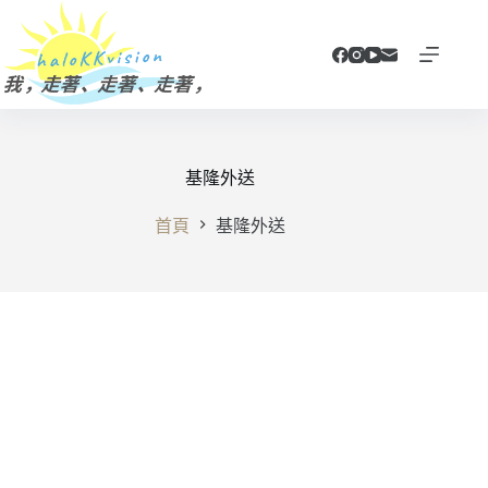
跳
至
主
要
內
容
基隆外送
首頁
基隆外送