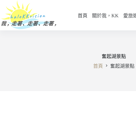
跳
至
首頁
關於我，KK
愛旅
主
要
內
容
奮起湖景點
首頁
奮起湖景點