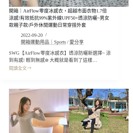
溫!
開箱｜AirFlow零度冰感衣，超越市面衣物1.7倍
保
暖
涼感!有效抵抗99%紫外線UPF50+透涼防曬~男女
衣
款親子款/戶外休閒運動日常穿搭外套
有
2022-09-20
用
開箱運動用品｜Sports
/
愛分享
嗎?
保
SWG【AirFlow零度冰感衣】透涼防曬新選擇~ 涼
暖
到有感! 輕到無感❄️ 大概就是看到了這樣…
衣
穿
閱讀全文
開
搭/
箱
保
｜
暖
AirFlow
衣
零
材
度
質/
冰
保
感
暖
衣，
衣
超
挑
越