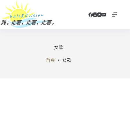
跳
至
主
要
內
容
女款
首頁
女款