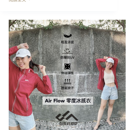
開
箱
｜
LJ
單
向
導
濕
保
暖
衣，
獨
家
機
能
面
料!
親
膚
舒
適
鎖