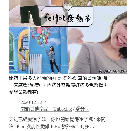
選/
市
男
面
款
衣
女
物
款
1.7
都
倍
有!
涼
感!
有
效
抵
抗
99%
開箱｜最多人推薦的feHot 發熱衣:真的會熱嗎?唯
紫
一有感發熱6度C，內搭外穿親膚好搭多色選擇男
外
女兒童款都有!!
線
UPF50+透
2020-12-22
涼
開箱其他商品｜Unboxing
/
愛分享
防
天氣已經變涼了欸，你也開始覺得冷了嗎? 來開
曬
~
箱 aPure 機能性纖維 feHot發熱衣，有多…
男