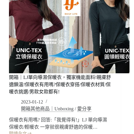
開箱｜LJ單向導濕保暖衣，獨家機能面料!親膚舒
適鎖溫!保暖衣有用嗎?保暖衣穿搭/保暖衣材質/保
暖衣挑選/男款女款都有!
2023-01-12
開箱其他商品｜Unboxing
/
愛分享
保暖衣有用嗎? 回答:「我覺得有!」LJ 單向導濕
保暖衣/輕暖衣 一穿就很親膚舒適的保暖…
閱讀全文