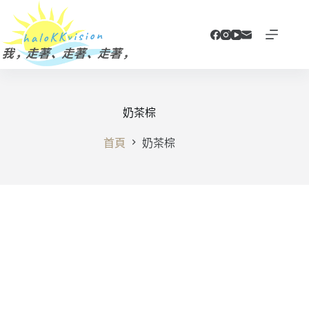
跳
至
主
要
內
容
奶茶棕
首頁
奶茶棕