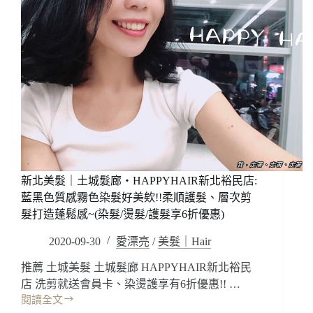
新北美髮｜土城髮廊‧HAPPYHAIR新北裕民店:
藍黑色質感霧色染髮好美欸!!柔順護髮、層次剪
髮打造蓬鬆感~(染髮/燙髮/護髮享6折優惠)
2020-09-30
愛漂亮
/
美髮｜Hair
推薦 土城美髮 土城髮廊 HAPPYHAIR新北裕民
店 洗剪就送會員卡、染燙護享有6折優惠!! …
閱讀全文
新