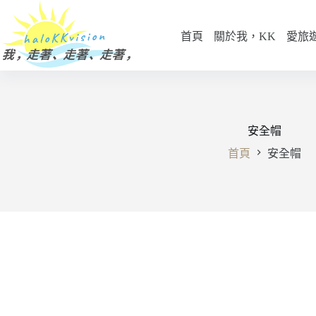
跳
至
首頁
關於我，KK
愛旅
主
要
內
容
安全帽
首頁
安全帽