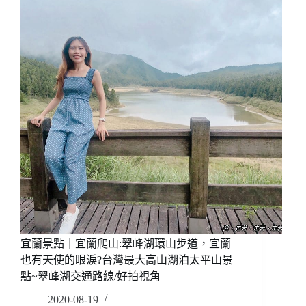
蘇
澳
海
派
生
活
~
豆
腐
岬
浮
潛
SUP
手
作
料
理!
南
宜蘭景點｜宜蘭爬山:翠峰湖環山步道，宜蘭
寧
也有天使的眼淚?台灣最大高山湖泊太平山景
魚
點~翠峰湖交通路線/好拍視角
市
2020-08-19
場