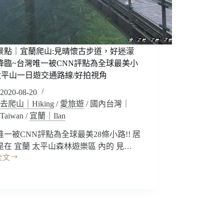
景點｜宜蘭爬山:見晴懷古步道，好迷濛
降臨~台灣唯一被CNN評點為全球最美小
!太平山一日遊交通路線/好拍視角
2020-08-20
去爬山｜Hiking
/
愛旅遊
/
國內台灣｜
Taiwan
/
宜蘭｜Ilan
唯一被CNN評點為全球最美28條小路!! 居
是在 宜蘭 太平山森林遊樂區 內的 見…
全文