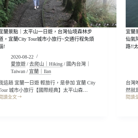
宜蘭景點｜太平山一日遊，台灣仙境森林步
宜蘭
道，宜蘭City Tour城市小旅行~交通行程免煩
仙氣
惱!
路!
2020-08-22
愛旅遊
/
去爬山｜Hiking
/
國內台灣｜
Taiwan
/
宜蘭｜Ilan
我這趟 宜蘭一日遊 輕旅行，是參加 宜蘭 City
台灣
Tour 城市小旅行【國際經典】太平山森…
然就
閱讀全文
閱讀
宜
宜
蘭
蘭
景
景
點
點
｜
｜
太
宜