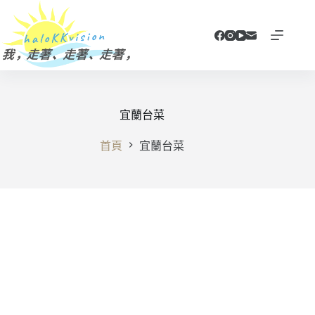
跳
至
主
要
內
容
宜蘭台菜
首頁
宜蘭台菜