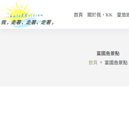
跳
至
首頁
關於我，KK
愛旅
主
要
內
容
富國島景點
首頁
富國島景點