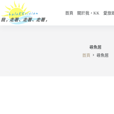
跳
至
首頁
關於我，KK
愛旅
主
要
內
容
尋魚居
首頁
尋魚居